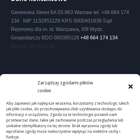
Genewska Street 6A 03-963 Warsaw tel. +48 664 174
134 NIP 1132851126 KRS 0000401936 Sąd
Rejonowy dla m. st. Warszawa, XIII Wydz.
Gospodarczy BDO 000395128
+48 664 174 134
kontakt (at) dclog.pl
Useful links
Zarządzaj zgodami plików
cookie
Homepage
Privacy Policy
Aby zapewnić jak najlepsze wrażenia, korzystamy z technologii, takich
jak pliki cookie, do przechowywania i/lub uzyskiwania dostępu do
Site map
informacji o urządzeniu. Zgoda na te technologie pozwoli nam
przetwarzać dane, takie jak zachowanie podczas przeglądania lub
unikalne identyfikatory na tej stronie. Brak wyrażenia zgody lub
wycofanie zgody może niekorzystnie wpłynąć na niektóre cechy i
funkcje.