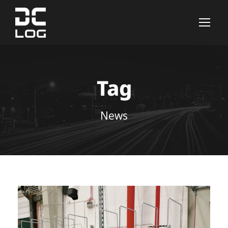
Tag
News