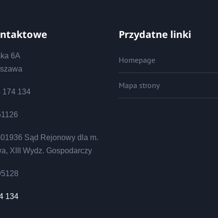
ontaktowe
Przydatne linki
ska 6A
Homepage
rszawa
Mapa strony
4 174 134
51126
01936 Sąd Rejonowy dla m.
wa, XIII Wydz. Gospodarczy
95128
4 134