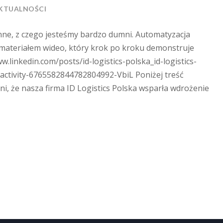
KTUALNOŚCI
enne, z czego jesteśmy bardzo dumni. Automatyzacja
materiałem wideo, który krok po kroku demonstruje
w.linkedin.com/posts/id-logistics-polska_id-logistics-
ivity-6765582844782804992-VbiL Poniżej treść
ni, że nasza firma ID Logistics Polska wsparła wdrożenie