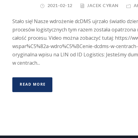
2021-02-12
JACEK CYRAN
A
Stało się! Nasze wdrożenie dcDMS ujrzało światło dzi
procesów logistycznych tym razem została opatrzona 
całość procesu. Video można zobaczyć tutaj: https://ww
wspar%C5%82a-wdro%C5%BCenie-dcdms-w-centrach-act
oryginalna wpisu na LIN od ID Logistics: Jesteśmy dum
w centrach...
READ MORE