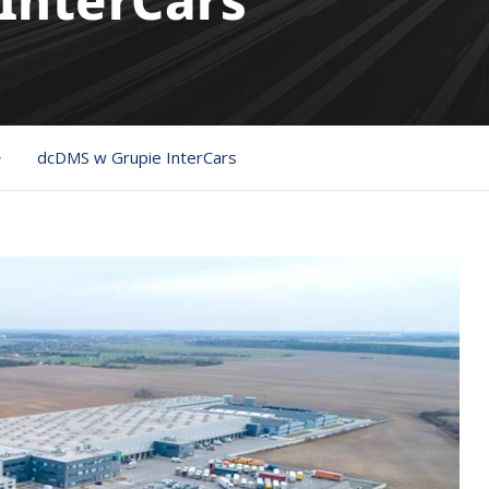
InterCars
>
dcDMS w Grupie InterCars