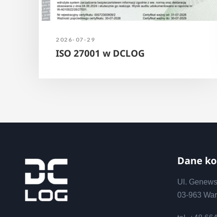
2026-07-29
ISO 27001 w DCLOG
Dane k
Ul. Genew
03-963 Wa