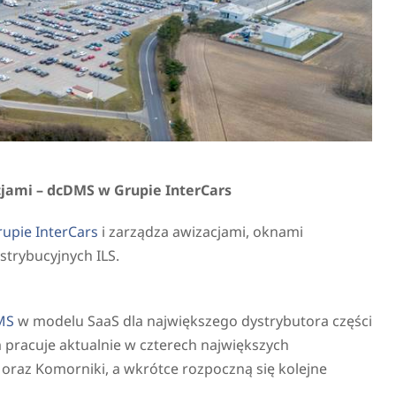
jami – dcDMS w Grupie InterCars
upie InterCars
i zarządza awizacjami, oknami
trybucyjnych ILS.
MS
w modelu SaaS dla największego dystrybutora części
pracuje aktualnie w czterech największych
raz Komorniki, a wkrótce rozpoczną się kolejne