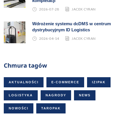
kompletacji
2026-07-28
JACEK CYRAN
Wdrożenie systemu dcDMS w centrum
dystrybucyjnym ID Logistics
2026-04-14
JACEK CYRAN
Chmura tagów
AKTUALNOŚCI
E-COMMERCE
IZIPAK
LOGISTYKA
NAGRODY
NEWS
NOWOŚCI
TAROPAK