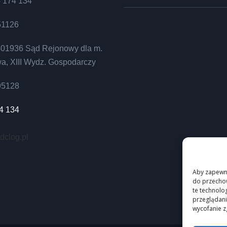
4 174 134
51126
01936 Sąd Rejonowy dla m.
wa, XIII Wydz. Gospodarczy
95128
4 134
 dclog.pl
Aby zapewnić
do przechow
te technolo
przeglądania
wycofanie z