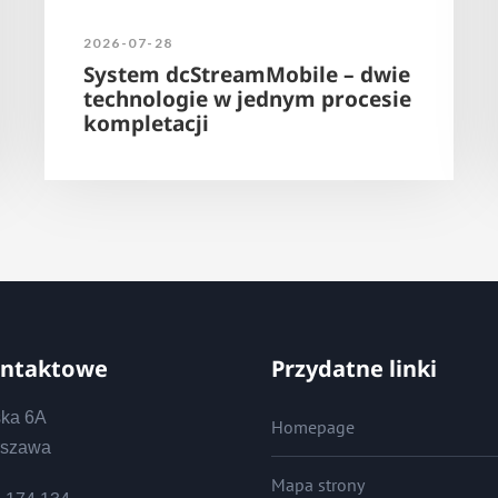
2026-07-28
System dcStreamMobile – dwie
technologie w jednym procesie
kompletacji
ontaktowe
Przydatne linki
ska 6A
Homepage
rszawa
Mapa strony