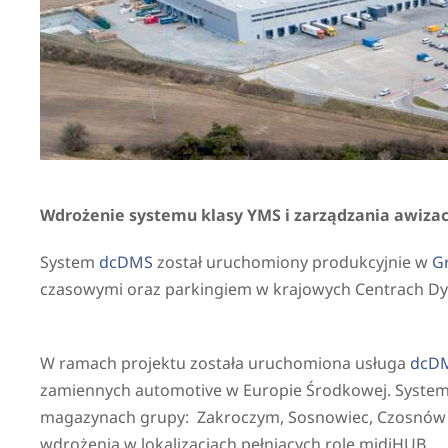
Wdrożenie systemu klasy YMS i zarządzania awizac
System
dcDMS
został uruchomiony produkcyjnie w
Gr
czasowymi oraz parkingiem w krajowych Centrach Dys
W ramach projektu została uruchomiona usługa
dcD
zamiennych automotive w Europie Środkowej. System 
magazynach grupy: Zakroczym, Sosnowiec, Czosnów o
wdrożenia w lokalizacjach pełniących rolę midiHUB.