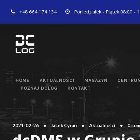
+48 664 174 134
Poniedziałek - Piątek 08:00 - 
HOME
AKTUALNOŚCI
MAGAZYN
CENTRUM
POZNAJ DCLOG
KONTAKT
2021-02-26
•
Jacek Cyran
•
Aktualności
•
0 co