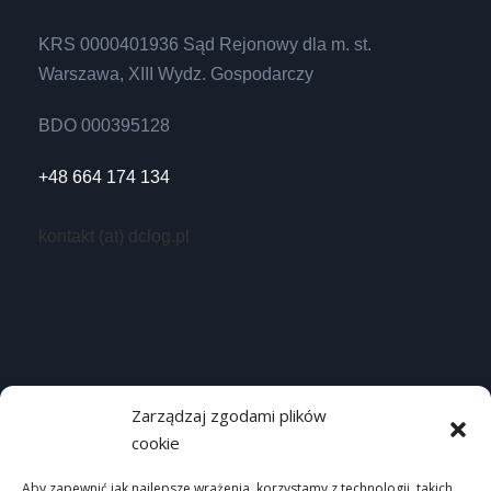
KRS 0000401936 Sąd Rejonowy dla m. st.
Warszawa, XIII Wydz. Gospodarczy
BDO 000395128
+48 664 174 134
kontakt (at) dclog.pl
Przydatne linki
Zarządzaj zgodami plików
cookie
Homepage
Polityka prywatności
Aby zapewnić jak najlepsze wrażenia, korzystamy z technologii, takich