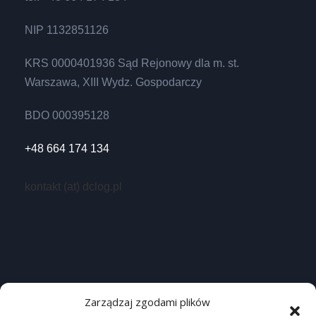
NIP 1132851126
KRS 0000401936 Sąd Rejonowy dla m. st.
Warszawa, XIII Wydz. Gospodarczy
BDO 000395128
+48 664 174 134
kontakt (at) dclog.pl
Przydatne linki
Zarządzaj zgodami plików