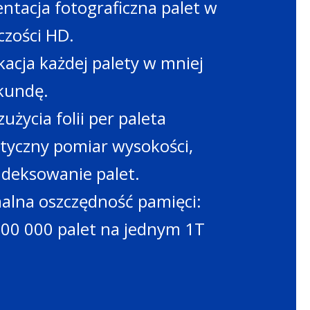
tacja fotograficzna palet w
czości HD.
kacja każdej palety w mniej
ekundę.
użycia folii per paleta
yczny pomiar wysokości,
indeksowanie palet.
lna oszczędność pamięci:
00 000 palet na jednym 1T