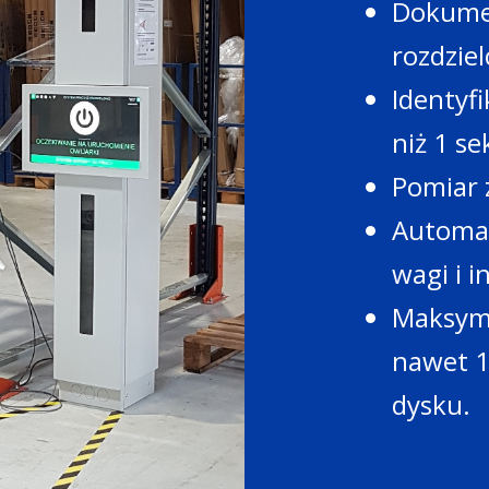
Dokumen
rozdziel
Identyfi
niż 1 s
Pomiar z
Automat
wagi i 
Maksyma
nawet 1
dysku.