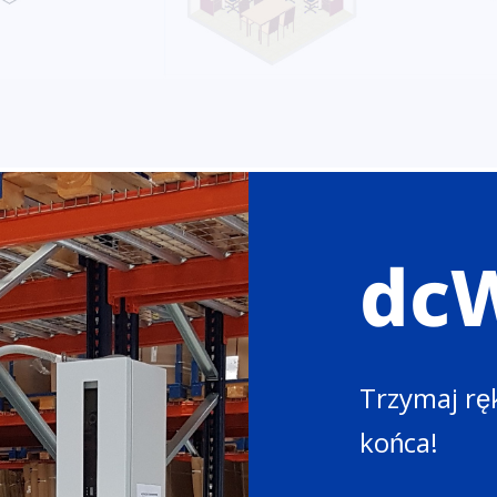
dc
Trzymaj rę
końca!