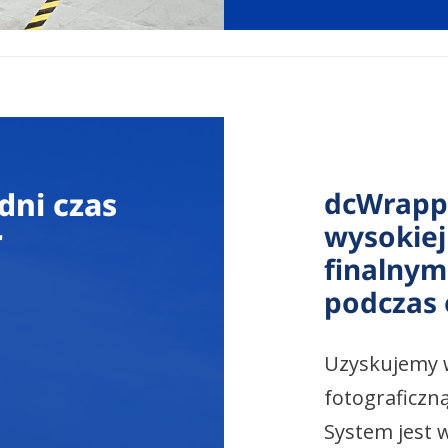
edni czas
dcWrappe
wysokiej 
r
finalnym
podczas 
Uzyskujemy w
fotograficzna
System jest 