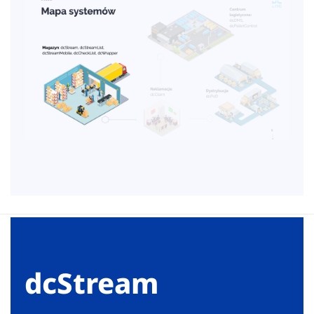
dcStream