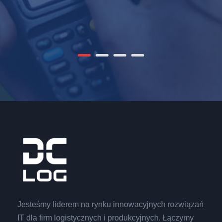
Jesteśmy liderem na rynku innowacyjnych rozwiązań
IT dla firm logistycznych i produkcyjnych. Łączymy