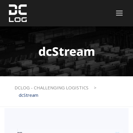
dcStream
DCLOG - CHALLENGING LOGISTICS
>
dcStream