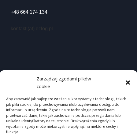
+48 664 174 134
kontakt (at) dclog.pl
Przydatne linki
Zarządzaj zgodami plików
cookie
Homepage
Polityka prywatności
Aby zapewnić jak najlepsze wrażenia, korzystamy z technologii, takich
jak pliki cookie, do przechowywania i/lub uzyskiwania dostępu do
Mapa strony
informacji o urządzeniu. Zgoda na te technologie pozwoli nam
przetwarzać dane, takie jak zachowanie podczas przeglądania lub
unikalne identyfikatory na tej stronie. Brak wyrażenia zgody lub
wycofanie zgody może niekorzystnie wpłynąć na niektóre cechy i
funkcje.