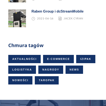
Raben Group i dcStreamMobile
2021-06-16
JACEK CYRAN
Chmura tagów
AKTUALNOŚCI
E-COMMERCE
IZIPAK
LOGISTYKA
NAGRODY
NEWS
NOWOŚCI
TAROPAK