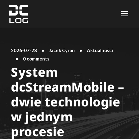
2026-07-28
•
Jacek Cyran
•
Aktualności
•
0 comments
System
dcStreamMobile –
dwie technologie
w jednym
procesie